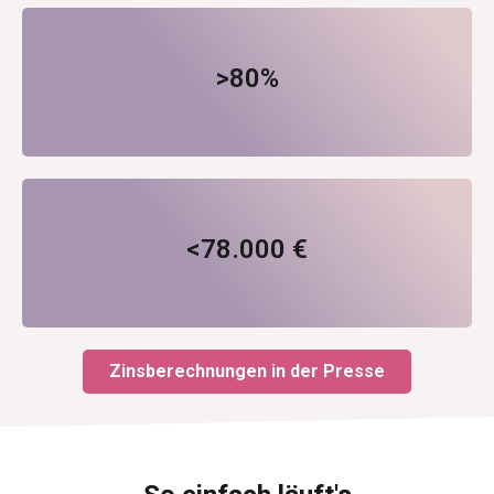
widerrufbar gem. eines Verbraucherverbandes
>80%
relevanter "Baufi" Verträge (ca. 3 Mio.)
eines Verbraucher-schutzverbandes
<78.000 €
Schadensersatzanspruch für einen Sparer gem.
Zinsberechnungen in der Presse